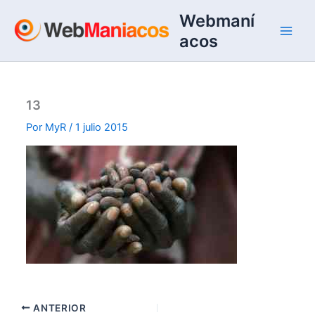
Ir
Webmaní
al
acos
contenido
13
Por
MyR
/
1 julio 2015
ANTERIOR