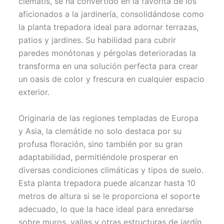
clematis, se ha convertido en la favorita de los
t
o
e
p
aficionados a la jardinería, consolidándose como
e
k
s
p
r
t
la planta trepadora ideal para adornar terrazas,
)
patios y jardines. Su habilidad para cubrir
paredes monótonas y pérgolas deterioradas la
transforma en una solución perfecta para crear
un oasis de color y frescura en cualquier espacio
exterior.
Originaria de las regiones templadas de Europa
y Asia, la clemátide no solo destaca por su
profusa floración, sino también por su gran
adaptabilidad, permitiéndole prosperar en
diversas condiciones climáticas y tipos de suelo.
Esta planta trepadora puede alcanzar hasta 10
metros de altura si se le proporciona el soporte
adecuado, lo que la hace ideal para enredarse
sobre muros, vallas y otras estructuras de jardín.