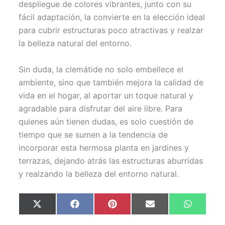
despliegue de colores vibrantes, junto con su
fácil adaptación, la convierte en la elección ideal
para cubrir estructuras poco atractivas y realzar
la belleza natural del entorno.
Sin duda, la clemátide no solo embellece el
ambiente, sino que también mejora la calidad de
vida en el hogar, al aportar un toque natural y
agradable para disfrutar del aire libre. Para
quienes aún tienen dudas, es solo cuestión de
tiempo que se sumen a la tendencia de
incorporar esta hermosa planta en jardines y
terrazas, dejando atrás las estructuras aburridas
y realzando la belleza del entorno natural.
Compartir
Compartir
Compartir
Compartir
Comparti
X
F
P
E
W
en
en
en
en
en
(
a
i
m
h
T
c
n
a
a