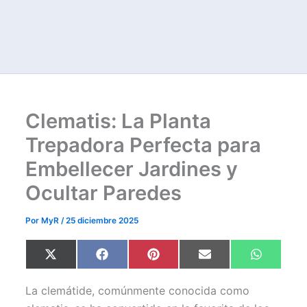
Clematis: La Planta
Trepadora Perfecta para
Embellecer Jardines y
Ocultar Paredes
Por
MyR
/
25 diciembre 2025
Compartir
Compartir
Compartir
Compartir
Comparti
X
F
P
E
W
en
en
en
en
en
(
a
i
m
h
T
c
n
a
a
w
e
t
i
t
La clemátide, comúnmente conocida como
i
b
e
l
s
t
o
r
A