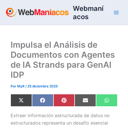
Ir
Webmaní
al
acos
contenido
Impulsa el Análisis de
Documentos con Agentes
de IA Strands para GenAI
IDP
Por
MyR
/
25 diciembre 2025
Compartir
Compartir
Compartir
Compartir
Comparti
X
F
P
E
W
en
en
en
en
en
(
a
i
m
h
T
c
n
a
a
w
e
t
i
t
Extraer información estructurada de datos no
i
b
e
l
s
t
o
r
A
estructurados representa un desafío esencial
t
o
e
p