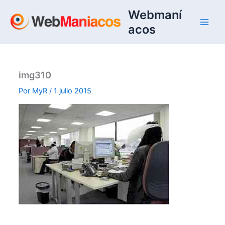
Ir
Webmaní
al
acos
contenido
img310
Por
MyR
/
1 julio 2015