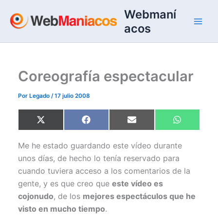
Ir
Webmaní
al
acos
contenido
Coreografía espectacular
Por
Legado
/
17 julio 2008
Compartir
Compartir
Compartir
Compartir
X
F
E
W
en
en
en
en
(
a
m
h
T
c
a
a
w
e
i
t
Me he estado guardando este vídeo durante
i
b
l
s
t
o
A
unos días, de hecho lo tenía reservado para
t
o
p
cuando tuviera acceso a los comentarios de la
e
k
p
r
gente, y es que creo que
este vídeo es
)
cojonudo
, de los
mejores espectáculos que he
visto en mucho tiempo
.