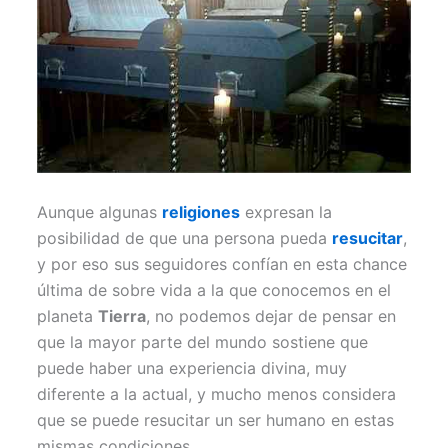
Aunque algunas
religiones
expresan la
posibilidad de que una persona pueda
resucitar
,
y por eso sus seguidores confían en esta chance
última de sobre vida a la que conocemos en el
planeta
Tierra
, no podemos dejar de pensar en
que la mayor parte del mundo sostiene que
puede haber una experiencia divina, muy
diferente a la actual, y mucho menos considera
que se puede resucitar un ser humano en estas
mismas condiciones.