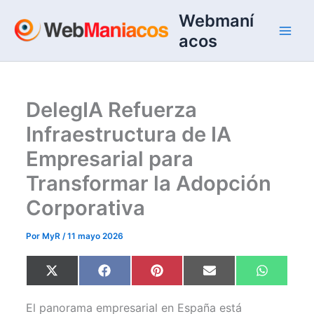
Ir
Webmaní
al
acos
contenido
DelegIA Refuerza
Infraestructura de IA
Empresarial para
Transformar la Adopción
Corporativa
Por
MyR
/
11 mayo 2026
Compartir
Compartir
Compartir
Compartir
Comparti
X
F
P
E
W
en
en
en
en
en
(
a
i
m
h
T
c
n
a
a
w
e
t
i
t
El panorama empresarial en España está