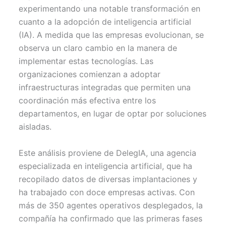
i
b
e
l
s
t
o
r
A
experimentando una notable transformación en
t
o
e
p
cuanto a la adopción de inteligencia artificial
e
k
s
p
r
t
(IA). A medida que las empresas evolucionan, se
)
observa un claro cambio en la manera de
implementar estas tecnologías. Las
organizaciones comienzan a adoptar
infraestructuras integradas que permiten una
coordinación más efectiva entre los
departamentos, en lugar de optar por soluciones
aisladas.
Este análisis proviene de DelegIA, una agencia
especializada en inteligencia artificial, que ha
recopilado datos de diversas implantaciones y
ha trabajado con doce empresas activas. Con
más de 350 agentes operativos desplegados, la
compañía ha confirmado que las primeras fases