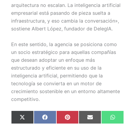
arquitectura no escalan. La inteligencia artificial
empresarial está pasando de pieza suelta a
infraestructura, y eso cambia la conversación»,
sostiene Albert López, fundador de DelegIA.
En este sentido, la agencia se posiciona como
un socio estratégico para aquellas compañías
que desean adoptar un enfoque más
estructurado y eficiente en su uso de la
inteligencia artificial, permitiendo que la
tecnología se convierta en un motor de
crecimiento sostenible en un entorno altamente
competitivo.
Compartir
Compartir
Compartir
Compartir
Comparti
X
F
P
E
W
en
en
en
en
en
(
a
i
m
h
T
c
n
a
a
w
e
t
i
t