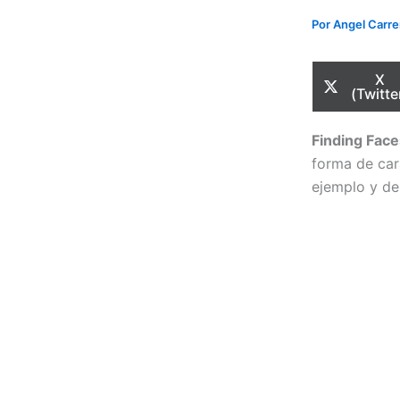
Por
Angel Carr
Com
X
en
(Twitte
Finding Face
forma de car
ejemplo y deb