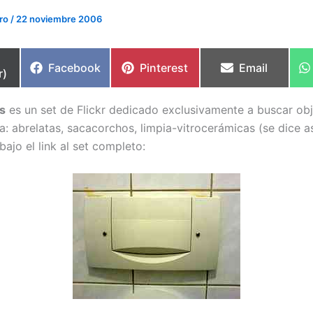
ero
/
22 noviembre 2006
partir
Compartir
Compartir
Compartir
Facebook
Pinterest
Email
r)
en
en
en
s
es un set de Flickr dedicado exclusivamente a buscar ob
a: abrelatas, sacacorchos, limpia-vitrocerámicas (se dice a
ajo el link al set completo: