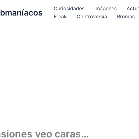
Curiosidades
Imágenes
Actu
bmaníacos
Freak
Controversia
Bromas
asiones veo caras…