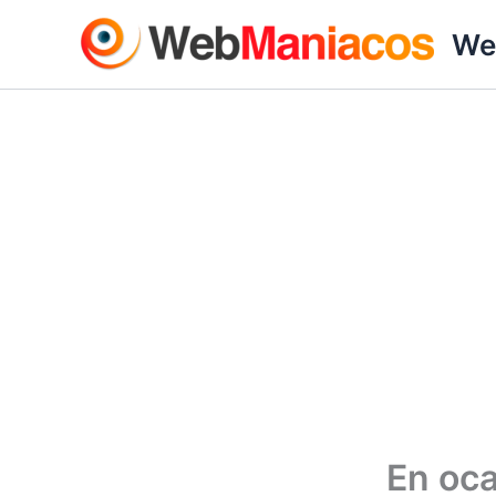
Ir
We
al
contenido
En oc