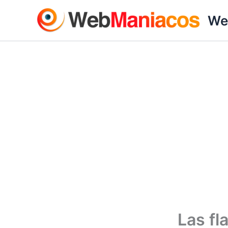
Ir
We
al
contenido
Las fl