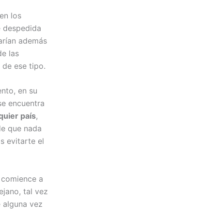
en los
e despedida
rarían además
e las
de ese tipo.
nto, en su
 se encuentra
quier país
,
 de que nada
 evitarte el
o comience a
ejano, tal vez
 alguna vez