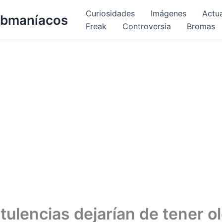
Curiosidades
Imágenes
Actu
bmaníacos
Freak
Controversia
Bromas
atulencias dejarían de tener o