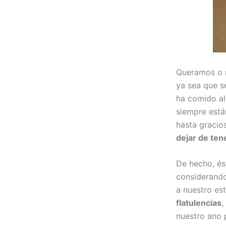
Queramos o 
ya sea que s
ha comido al
siempre está
hasta gracio
dejar de ten
De hecho, és
considerando
a nuestro e
flatulencias
,
nuestro ano 