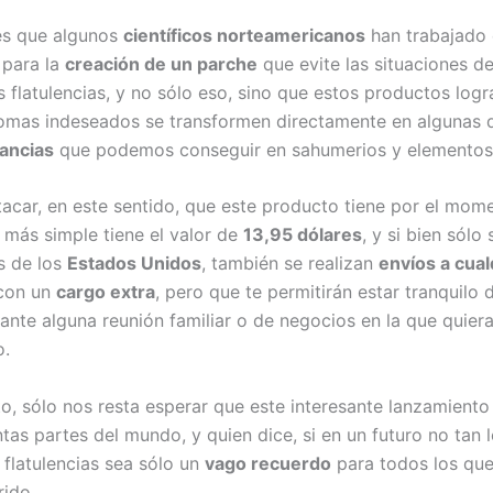
es que algunos
científicos norteamericanos
han trabajado 
 para la
creación de un parche
que evite las situaciones d
s flatulencias, y no sólo eso, sino que estos productos log
omas indeseados se transformen directamente en algunas d
gancias
que podemos conseguir en sahumerios y elementos 
acar, en este sentido, que este producto tiene por el mome
 más simple tiene el valor de
13,95 dólares
, y si bien sólo
as de los
Estados Unidos
, también se realizan
envíos a cual
con un
cargo extra
, pero que te permitirán estar tranquilo
nte alguna reunión familiar o de negocios en la que quieras
.
to, sólo nos resta esperar que este interesante lanzamient
intas partes del mundo, y quien dice, si en un futuro no tan l
s flatulencias sea sólo un
vago recuerdo
para todos los que
rido.