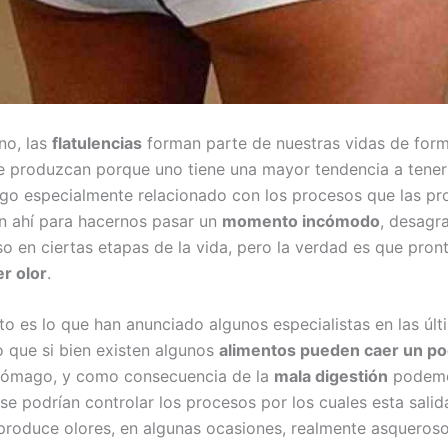
no, las
flatulencias
forman parte de nuestras vidas de form
e produzcan porque uno tiene una mayor tendencia a tener
go especialmente relacionado con los procesos que las pr
n ahí para hacernos pasar un
momento incómodo
, desagr
so en ciertas etapas de la vida, pero la verdad es que pro
er olor
.
to es lo que han anunciado algunos especialistas en las últ
 que si bien existen algunos
alimentos pueden caer un p
stómago, y como consecuencia de la
mala digestión
podem
 se podrían controlar los procesos por los cuales esta sali
produce olores, en algunas ocasiones, realmente asqueroso