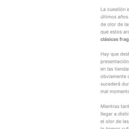
La cuestión 
últimos años
de olor de la
que estos ar
clásicas fra
Hay que dest
presentación
en las tiend
obviamente 
sucederá dura
mal momento
Mientras tan
llegar a dist
el olor de la
lo hemos suf