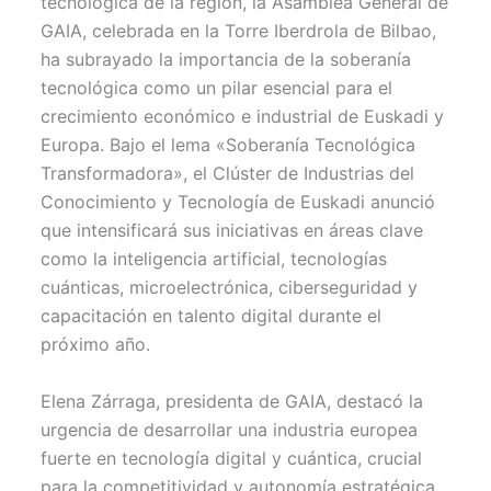
tecnológica de la región, la Asamblea General de
t
o
e
p
GAIA, celebrada en la Torre Iberdrola de Bilbao,
e
k
s
p
r
t
ha subrayado la importancia de la soberanía
)
tecnológica como un pilar esencial para el
crecimiento económico e industrial de Euskadi y
Europa. Bajo el lema «Soberanía Tecnológica
Transformadora», el Clúster de Industrias del
Conocimiento y Tecnología de Euskadi anunció
que intensificará sus iniciativas en áreas clave
como la inteligencia artificial, tecnologías
cuánticas, microelectrónica, ciberseguridad y
capacitación en talento digital durante el
próximo año.
Elena Zárraga, presidenta de GAIA, destacó la
urgencia de desarrollar una industria europea
fuerte en tecnología digital y cuántica, crucial
para la competitividad y autonomía estratégica