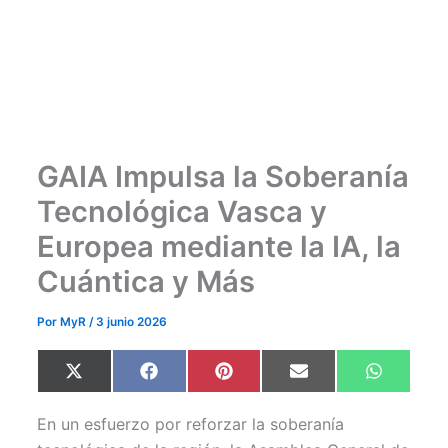
GAIA Impulsa la Soberanía
Tecnológica Vasca y
Europea mediante la IA, la
Cuántica y Más
Por
MyR
/
3 junio 2026
Compartir
Compartir
Compartir
Compartir
Comparti
X
F
P
E
W
en
en
en
en
en
(
a
i
m
h
T
c
n
a
a
w
e
t
i
t
En un esfuerzo por reforzar la soberanía
i
b
e
l
s
t
o
r
A