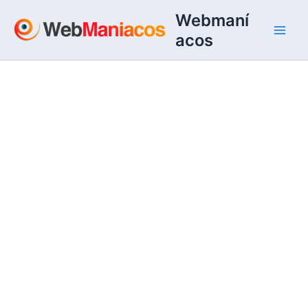
Ir
Webmaní
al
acos
contenido