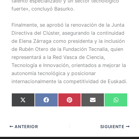
talento especializado y un sector tecnológico
fuerte», concluyó Basurko.
Finalmente, se aprobó la renovación de la Junta
Directiva del Clúster, asegurando la continuidad
de Elena Zárraga como presidenta y la inclusión
de Rubén Otero de la Fundación Tecnalia, quien
representará a la Red Vasca de Ciencia,
Tecnología e Innovación, orientados a mejorar la
autonomía tecnológica y posicionar
internacionalmente la competitividad de Euskadi.
Compartir
Compartir
Compartir
Compartir
Comparti
X
F
P
E
W
en
en
en
en
en
(
a
i
m
h
T
c
n
a
a
w
e
t
i
t
i
b
e
l
s
t
o
r
A
ANTERIOR
SIGUIENTE
t
o
e
p
e
k
s
p
r
t