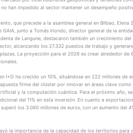
 no han impedido al sector mantener un desempeño positiv
vento, que precede a la asamblea general en Bilbao, Elena 
 GAIA, junto a Tomás Iriondo, director general de la entidad
denta de Langune, destacaron también un crecimiento del 
ector, alcanzando los 27.332 puestos de trabajo y genera
 plazas. La proyección para el 2026 es crear alrededor de
ionales.
 en I+D ha crecido un 10%, situándose en 222 millones de e
 apuesta firme del clúster por innovar en áreas clave como 
artificial y la computación cuántica. Para el próximo año, se
icional del 11% en esta inversión. En cuanto a exportacion
o superó los 3.080 millones de euros, con un aumento del 4
yó la importancia de la capacidad de los territorios para 