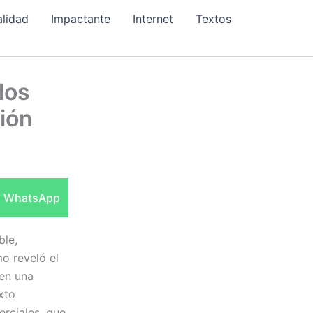
alidad
Impactante
Internet
Textos
los
ción
Compartir
WhatsApp
en
ble,
o reveló el
 en una
xto
rciales, que,