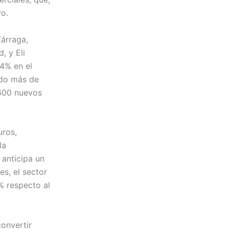
o.
Zárraga,
, y Eli
4% en el
ndo más de
 600 nuevos
uros,
la
 anticipa un
es, el sector
% respecto al
convertir