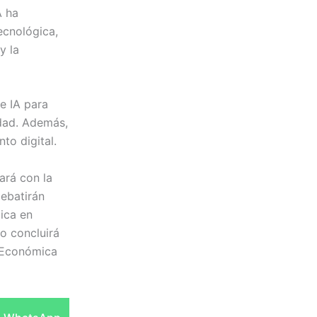
A ha
ecnológica,
y la
e IA para
idad. Además,
to digital.
ará con la
debatirán
tica en
o concluirá
n Económica
Compartir