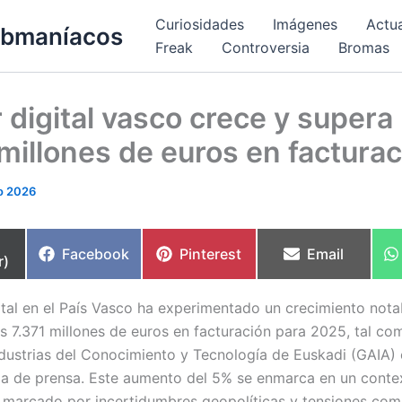
Curiosidades
Imágenes
Actu
bmaníacos
Freak
Controversia
Bromas
 digital vasco crece y supera 
millones de euros en factura
io 2026
partir
Compartir
Compartir
Compartir
Facebook
Pinterest
Email
r)
en
en
en
gital en el País Vasco ha experimentado un crecimiento nota
s 7.371 millones de euros en facturación para 2025, tal com
ndustrias del Conocimiento y Tecnología de Euskadi (GAIA)
da de prensa. Este aumento del 5% se enmarca en un conte
l marcado por incertidumbres geopolíticas y tensiones come