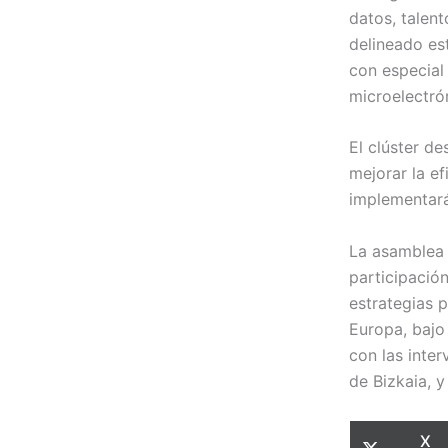
datos, talent
delineado es
con especial é
microelectró
El clúster de
mejorar la ef
implementará 
La asamblea g
participació
estrategias p
Europa, bajo
con las inte
de Bizkaia, y
Com
X