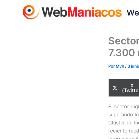
Ir
We
al
contenido
Sector
7.300 
Por
MyR
/
3 jun
Com
X
en
(Twitte
El sector di
superando lo
Clúster de I
reciente rue
internaciona