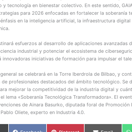
o y tecnología en bienestar colectivo. En este sentido, GAI
trategias para 2026 enfocadas en fortalecer la soberanía t
nfasis en la inteligencia artificial, la infraestructura digital 
nica.
stinará esfuerzos al desarrollo de aplicaciones avanzadas d
iciencia industrial y potenciar el ecosistema de cibersegur
innovadoras iniciativas de formación para impulsar el talen
eneral se celebrará en la Torre Iberdrola de Bilbao, y cont
n de profesionales destacados del ámbito tecnológico. Se 
ara mejorar la competitividad de la industria digital y cuán
 el lema «Soberanía Tecnológica Transformadora». El event
rvenciones de Ainara Basurko, diputada foral de Promoció
 Pablo Oliete, experto en Industria 4.0.
partir
Compartir
Compartir
Compartir