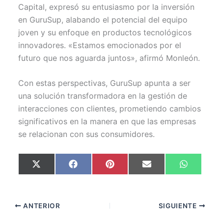
Capital, expresó su entusiasmo por la inversión
en GuruSup, alabando el potencial del equipo
joven y su enfoque en productos tecnológicos
innovadores. «Estamos emocionados por el
futuro que nos aguarda juntos», afirmó Monleón.
Con estas perspectivas, GuruSup apunta a ser
una solución transformadora en la gestión de
interacciones con clientes, prometiendo cambios
significativos en la manera en que las empresas
se relacionan con sus consumidores.
Compartir
Compartir
Compartir
Compartir
Comparti
X
F
P
E
W
en
en
en
en
en
(
a
i
m
h
T
c
n
a
a
w
e
t
i
t
i
b
e
l
s
t
o
r
A
ANTERIOR
SIGUIENTE
t
o
e
p
e
k
s
p