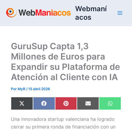
Ir
Webmaní
al
acos
contenido
GuruSup Capta 1,3
Millones de Euros para
Expandir su Plataforma de
Atención al Cliente con IA
Por
MyR
/
15 abril 2026
Compartir
Compartir
Compartir
Compartir
Comparti
X
F
P
E
W
en
en
en
en
en
(
a
i
m
h
T
c
n
a
a
w
e
t
i
t
Una innovadora startup valenciana ha logrado
i
b
e
l
s
t
o
r
A
cerrar su primera ronda de financiación con un
t
o
e
p