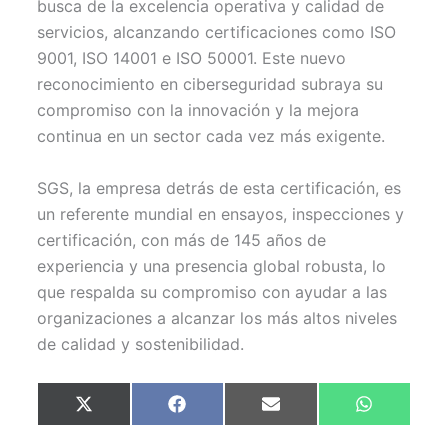
busca de la excelencia operativa y calidad de
servicios, alcanzando certificaciones como ISO
9001, ISO 14001 e ISO 50001. Este nuevo
reconocimiento en ciberseguridad subraya su
compromiso con la innovación y la mejora
continua en un sector cada vez más exigente.
SGS, la empresa detrás de esta certificación, es
un referente mundial en ensayos, inspecciones y
certificación, con más de 145 años de
experiencia y una presencia global robusta, lo
que respalda su compromiso con ayudar a las
organizaciones a alcanzar los más altos niveles
de calidad y sostenibilidad.
Compartir
Compartir
Compartir
Compartir
X
F
E
W
en
en
en
en
(
a
m
h
T
c
a
a