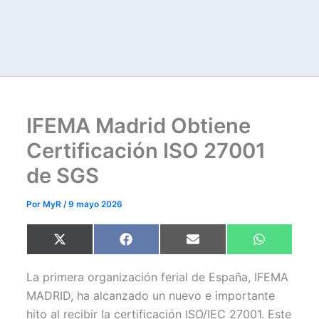
IFEMA Madrid Obtiene
Certificación ISO 27001
de SGS
Por
MyR
/
9 mayo 2026
Compartir
Compartir
Compartir
Compartir
X
F
E
W
en
en
en
en
(
a
m
h
T
c
a
a
w
e
i
t
La primera organización ferial de España, IFEMA
i
b
l
s
t
o
A
MADRID, ha alcanzado un nuevo e importante
t
o
p
hito al recibir la certificación ISO/IEC 27001. Este
e
k
p