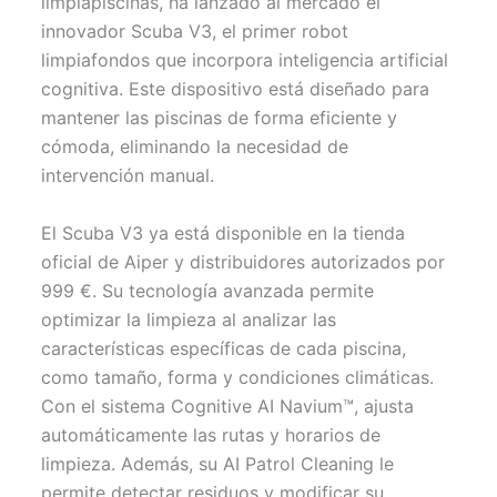
limpiapiscinas, ha lanzado al mercado el
t
o
e
p
innovador Scuba V3, el primer robot
e
k
s
p
r
t
limpiafondos que incorpora inteligencia artificial
)
cognitiva. Este dispositivo está diseñado para
mantener las piscinas de forma eficiente y
cómoda, eliminando la necesidad de
intervención manual.
El Scuba V3 ya está disponible en la tienda
oficial de Aiper y distribuidores autorizados por
999 €. Su tecnología avanzada permite
optimizar la limpieza al analizar las
características específicas de cada piscina,
como tamaño, forma y condiciones climáticas.
Con el sistema Cognitive AI Navium™, ajusta
automáticamente las rutas y horarios de
limpieza. Además, su AI Patrol Cleaning le
permite detectar residuos y modificar su