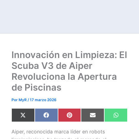
Innovación en Limpieza: El
Scuba V3 de Aiper
Revoluciona la Apertura
de Piscinas
Por
MyR
/
17 marzo 2026
Compartir
Compartir
Compartir
Compartir
Comparti
X
F
P
E
W
en
en
en
en
en
(
a
i
m
h
T
c
n
a
a
w
e
t
i
t
Aiper, reconocida marca líder en robots
i
b
e
l
s
t
o
r
A