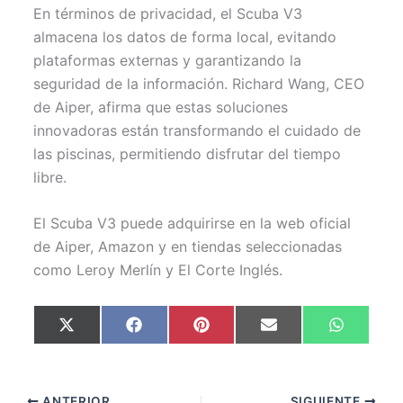
En términos de privacidad, el Scuba V3
almacena los datos de forma local, evitando
plataformas externas y garantizando la
seguridad de la información. Richard Wang, CEO
de Aiper, afirma que estas soluciones
innovadoras están transformando el cuidado de
las piscinas, permitiendo disfrutar del tiempo
libre.
El Scuba V3 puede adquirirse en la web oficial
de Aiper, Amazon y en tiendas seleccionadas
como Leroy Merlín y El Corte Inglés.
Compartir
Compartir
Compartir
Compartir
Comparti
X
F
P
E
W
en
en
en
en
en
(
a
i
m
h
T
c
n
a
a
w
e
t
i
t
i
b
e
l
s
t
o
r
A
ANTERIOR
SIGUIENTE