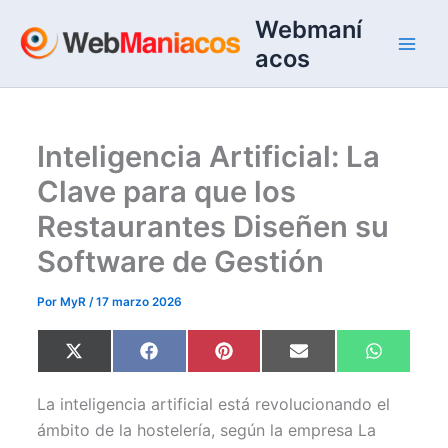
Ir
Webmaní
al
acos
contenido
Inteligencia Artificial: La
Clave para que los
Restaurantes Diseñen su
Software de Gestión
Por
MyR
/
17 marzo 2026
Compartir
Compartir
Compartir
Compartir
Comparti
X
F
P
E
W
en
en
en
en
en
(
a
i
m
h
T
c
n
a
a
w
e
t
i
t
La inteligencia artificial está revolucionando el
i
b
e
l
s
t
o
r
A
ámbito de la hostelería, según la empresa La
t
o
e
p