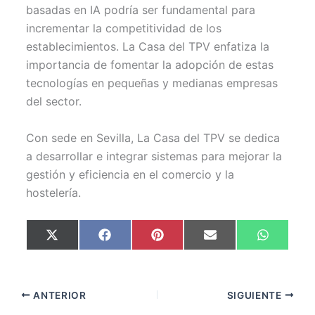
basadas en IA podría ser fundamental para
incrementar la competitividad de los
establecimientos. La Casa del TPV enfatiza la
importancia de fomentar la adopción de estas
tecnologías en pequeñas y medianas empresas
del sector.
Con sede en Sevilla, La Casa del TPV se dedica
a desarrollar e integrar sistemas para mejorar la
gestión y eficiencia en el comercio y la
hostelería.
Compartir
Compartir
Compartir
Compartir
Comparti
X
F
P
E
W
en
en
en
en
en
(
a
i
m
h
T
c
n
a
a
w
e
t
i
t
i
b
e
l
s
t
o
r
A
ANTERIOR
SIGUIENTE
t
o
e
p
e
k
s
p