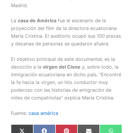
Madrid.
La
casa de América
fue el escenario de la
proyección del film de la directora ecuatoriana
María Cristina. El auditorio ocupó sus 100 plazas
y decenas de personas se quedaron afuera.
El objetivo principal de este documental, es la
devoción a la
virgen del Cisne
y, sobre todo, la
inmigración ecuatoriana en dicho país. “Encontré
la fe hacia la virgen, un hilo conductor muy
poderoso con las historias de emigración de
miles de compatriotas” explica María Cristina.
Fuente:
casa américa
Compartir
Compartir
Compartir
Compartir
Comparti
X
F
P
E
W