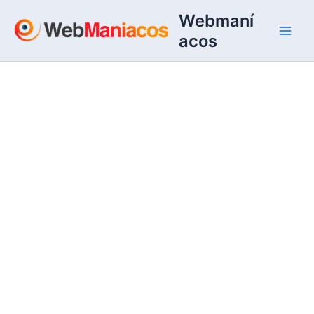
Ir
Webmaní
al
acos
contenido