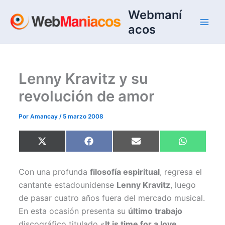
Ir
Webmaní
al
acos
contenido
Lenny Kravitz y su
revolución de amor
Por
Amancay
/
5 marzo 2008
Compartir
Compartir
Compartir
Compartir
X
F
E
W
en
en
en
en
(
a
m
h
T
c
a
a
w
e
i
t
Con una profunda
filosofía espiritual
, regresa el
i
b
l
s
t
o
A
cantante estadounidense
Lenny Kravitz
, luego
t
o
p
e
k
p
de pasar cuatro años fuera del mercado musical.
r
)
En esta ocasión presenta su
último trabajo
discográfico titulado «
It is time for a love