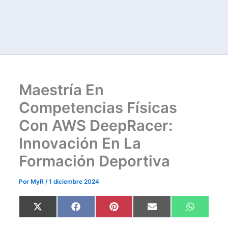
Maestría En
Competencias Físicas
Con AWS DeepRacer:
Innovación En La
Formación Deportiva
Por
MyR
/
1 diciembre 2024
Compartir
Compartir
Compartir
Compartir
Comparti
X
F
P
E
W
en
en
en
en
en
(
a
i
m
h
T
c
n
a
a