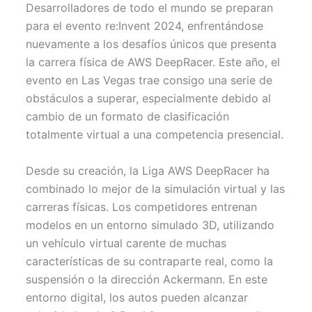
w
e
t
i
t
Desarrolladores de todo el mundo se preparan
i
b
e
l
s
t
o
r
A
para el evento re:Invent 2024, enfrentándose
t
o
e
p
nuevamente a los desafíos únicos que presenta
e
k
s
p
r
t
la carrera física de AWS DeepRacer. Este año, el
)
evento en Las Vegas trae consigo una serie de
obstáculos a superar, especialmente debido al
cambio de un formato de clasificación
totalmente virtual a una competencia presencial.
Desde su creación, la Liga AWS DeepRacer ha
combinado lo mejor de la simulación virtual y las
carreras físicas. Los competidores entrenan
modelos en un entorno simulado 3D, utilizando
un vehículo virtual carente de muchas
características de su contraparte real, como la
suspensión o la dirección Ackermann. En este
entorno digital, los autos pueden alcanzar