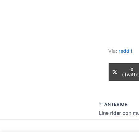
Vía:
reddit
Com
X
en
(Twitte
ANTERIOR
Line rider con m
Todos los dere