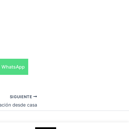
Compartir
WhatsApp
en
SIGUIENTE
ación desde casa
 para WordPress