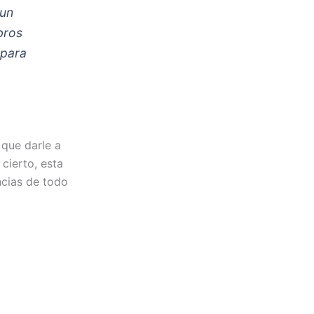
 un
bros
 para
 que darle a
cierto, esta
ncias de todo