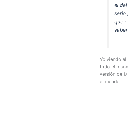
el de
serio
que n
saber
Volviendo al
todo el mundo
versión de M
el mundo.