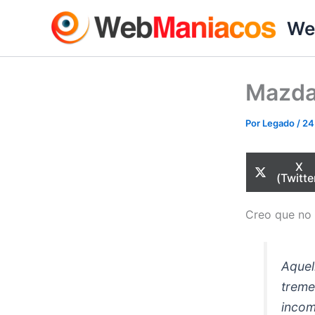
Ir
We
al
contenido
Mazda
Por
Legado
/
24
Com
X
en
(Twitte
Creo que no 
Aquel
treme
incom