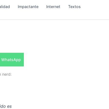
alidad
Impactante
Internet
Textos
Compartir
WhatsApp
en
n nerd:
ido es