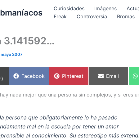
Curiosidades
Imágenes
Actu
bmaníacos
Freak
Controversia
Bromas
 3.141592…
 mayo 2007
partir
Compartir
Compartir
Compartir
Facebook
Pinterest
Email
r)
en
en
en
hay nada mejor que una persona sin complejos, y si eres u
la persona que obligatoriamente lo ha pasado
ndamente mal en la escuela por tener un amor
prensible al conocimiento. Su estereotipo más extend