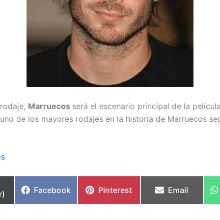
 rodaje,
Marruecos
será el escenario principal de la películ
uno de los mayores rodajes en la historia de Marruecos seg
os
partir
Compartir
Compartir
Compartir
Facebook
Pinterest
Email
r)
en
en
en