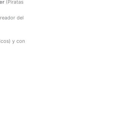
mer
(Piratas
creador del
icos) y con