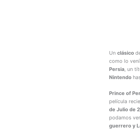
Un
clásico
d
como lo vení
Persia
, un t
Nintendo
has
Prince of Pe
película rec
de Julio de 
podamos ver 
guerrero y 