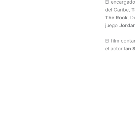
El encargado
del Caribe,
T
The Rock
, D
juego
Jorda
El film conta
el actor
Ian 