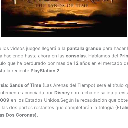
e los videos juegos llegará a la
pantalla grande
para hacer 
a haciendo hasta ahora en las
consolas
. Hablamos del
Pri
ítulo que ha perdurado por más de
12
años en el mercado d
ta la reciente
PlayStation 2.
rsia
:
Sands of Time
(Las Arenas del Tiempo) será el título q
ientemente anunciada por
Disney
con fecha de salida previs
2009
en los Estados Unidos.
Según la recaudación que obte
las dos partes restantes que completarán la trilogía (E
l a
Las Dos Coronas)
.