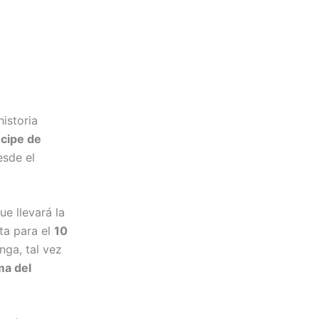
historia
ncipe de
esde el
ue llevará la
ta para el
10
nga, tal vez
lma del