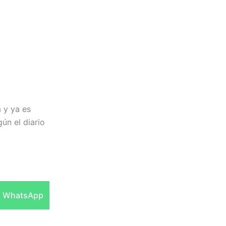
a y ya es
ún el diario
Compartir
WhatsApp
en