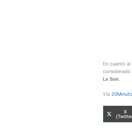
En cuanto al
considerado 
Le Soir.
Vía
20Minut
Com
X
en
(Twitte