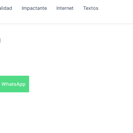
alidad
Impactante
Internet
Textos
a
Compartir
WhatsApp
en