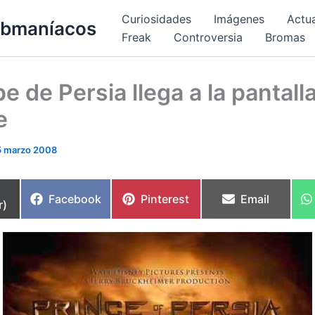
Curiosidades
Imágenes
Actu
bmaníacos
Freak
Controversia
Bromas
pe de Persia llega a la pantall
e
5 marzo 2008
partir
Compartir
Compartir
Compartir
Facebook
Pinterest
Email
r)
en
en
en