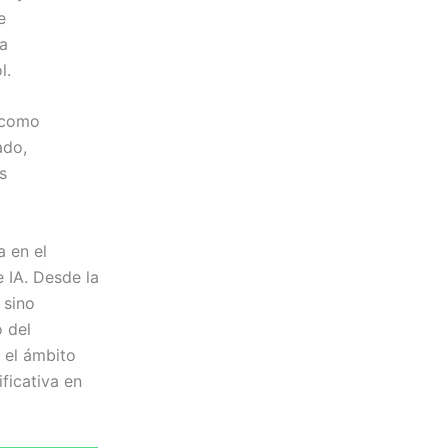
e
 a
l.
 como
ado,
s
a en el
 IA. Desde la
 sino
o del
 el ámbito
ificativa en