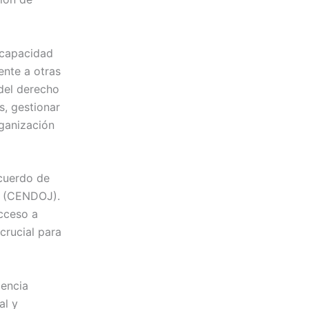
u capacidad
ente a otras
 del derecho
s, gestionar
rganización
cuerdo de
al (CENDOJ).
acceso a
 crucial para
gencia
al y