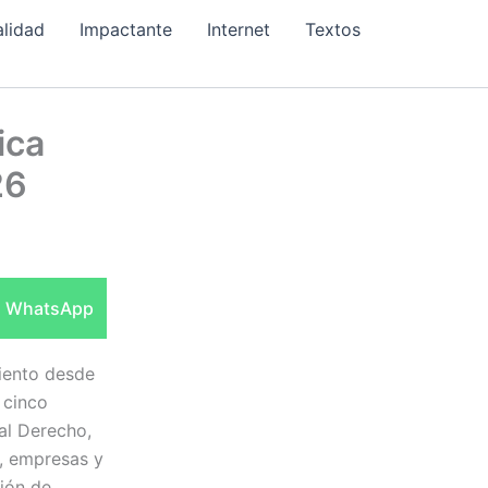
alidad
Impactante
Internet
Textos
ica
26
Compartir
WhatsApp
en
iento desde
 cinco
 al Derecho,
, empresas y
ción de