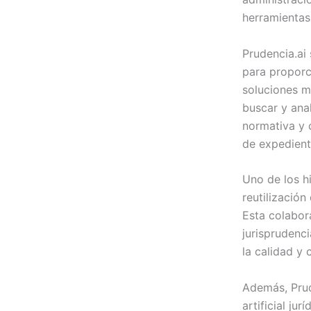
herramientas 
Prudencia.ai 
para proporci
soluciones m
buscar y anal
normativa y 
de expediente
Uno de los h
reutilizació
Esta colabora
jurisprudenci
la calidad y 
Además, Prud
artificial ju