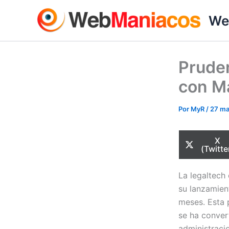
Ir
We
al
contenido
Pruden
con M
Por
MyR
/
27 m
Com
X
en
(Twitte
La legaltech
su lanzamien
meses. Esta p
se ha conver
administraci