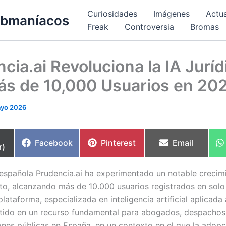
Curiosidades
Imágenes
Actu
bmaníacos
Freak
Controversia
Bromas
cia.ai Revoluciona la IA Juríd
ás de 10,000 Usuarios en 20
ayo 2026
partir
Compartir
Compartir
Compartir
Facebook
Pinterest
Email
r)
en
en
en
 española Prudencia.ai ha experimentado un notable crecim
to, alcanzando más de 10.000 usuarios registrados en solo
lataforma, especializada en inteligencia artificial aplicada
tido en un recurso fundamental para abogados, despachos
ones públicas en España, en un contexto en el que la adop