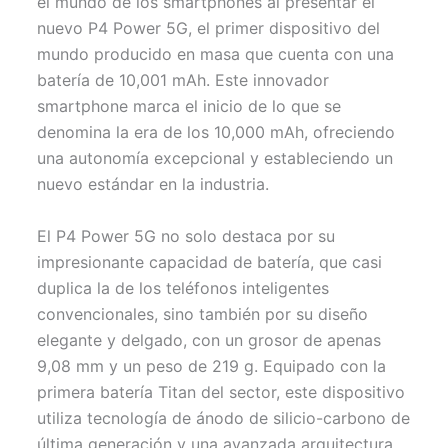
el mundo de los smartphones al presentar el
t
o
e
p
nuevo P4 Power 5G, el primer dispositivo del
e
k
s
p
r
t
mundo producido en masa que cuenta con una
)
batería de 10,001 mAh. Este innovador
smartphone marca el inicio de lo que se
denomina la era de los 10,000 mAh, ofreciendo
una autonomía excepcional y estableciendo un
nuevo estándar en la industria.
El P4 Power 5G no solo destaca por su
impresionante capacidad de batería, que casi
duplica la de los teléfonos inteligentes
convencionales, sino también por su diseño
elegante y delgado, con un grosor de apenas
9,08 mm y un peso de 219 g. Equipado con la
primera batería Titan del sector, este dispositivo
utiliza tecnología de ánodo de silicio-carbono de
última generación y una avanzada arquitectura