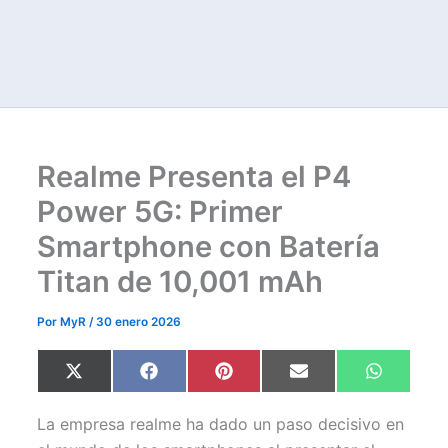
Realme Presenta el P4
Power 5G: Primer
Smartphone con Batería
Titan de 10,001 mAh
Por
MyR
/
30 enero 2026
Compartir
Compartir
Compartir
Compartir
Comparti
X
F
P
E
W
en
en
en
en
en
(
a
i
m
h
T
c
n
a
a
w
e
t
i
t
La empresa realme ha dado un paso decisivo en
i
b
e
l
s
t
o
r
A