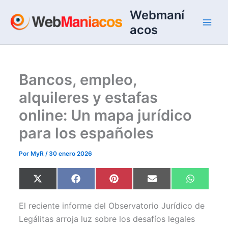
Ir
Webmaní
al
acos
contenido
Bancos, empleo,
alquileres y estafas
online: Un mapa jurídico
para los españoles
Por
MyR
/
30 enero 2026
Compartir
Compartir
Compartir
Compartir
Comparti
X
F
P
E
W
en
en
en
en
en
(
a
i
m
h
T
c
n
a
a
w
e
t
i
t
El reciente informe del Observatorio Jurídico de
i
b
e
l
s
t
o
r
A
Legálitas arroja luz sobre los desafíos legales
t
o
e
p