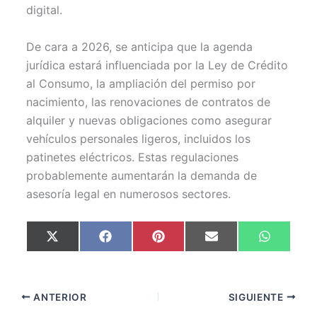
digital.
De cara a 2026, se anticipa que la agenda
jurídica estará influenciada por la Ley de Crédito
al Consumo, la ampliación del permiso por
nacimiento, las renovaciones de contratos de
alquiler y nuevas obligaciones como asegurar
vehículos personales ligeros, incluidos los
patinetes eléctricos. Estas regulaciones
probablemente aumentarán la demanda de
asesoría legal en numerosos sectores.
Compartir
Compartir
Compartir
Compartir
Comparti
X
F
P
E
W
en
en
en
en
en
(
a
i
m
h
T
c
n
a
a
w
e
t
i
t
i
b
e
l
s
t
o
r
A
ANTERIOR
SIGUIENTE
t
o
e
p
e
k
s
p