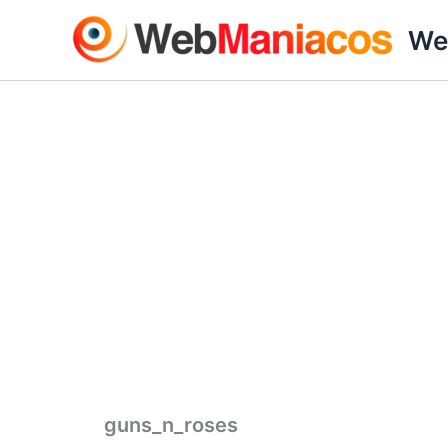
Ir
We
al
contenido
guns_n_roses