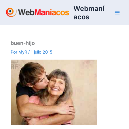
Ir
Webmaní
al
acos
contenido
buen-hijo
Por
MyR
/
1 julio 2015