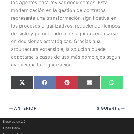
los agentes para revisar documentos. Esta
modernización en la gestión de contratos
representa una transformación significativa en
los procesos organizativos, reduciendo tiempos
de ciclo y permitiendo a los equipos enfocarse
en decisiones estratégicas. Gracias a su
arquitectura extensible, la solución puede
adaptarse a casos de uso más complejos según
evoluciona la organización.
Compartir
Compartir
Compartir
Compartir
Comparti
X
F
P
E
W
en
en
en
en
en
(
a
i
m
h
T
c
n
a
a
w
e
t
i
t
i
b
e
l
s
t
o
r
A
ANTERIOR
SIGUIENTE
t
o
e
p
e
k
s
p
r
t
)
Decoracion 2.0
Open Deco