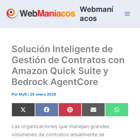
Ir
Webmaní
al
acos
contenido
Solución Inteligente de
Gestión de Contratos con
Amazon Quick Suite y
Bedrock AgentCore
Por
MyR
/
29 enero 2026
Compartir
Compartir
Compartir
Compartir
Comparti
X
F
P
E
W
en
en
en
en
en
(
a
i
m
h
T
c
n
a
a
w
e
t
i
t
Las organizaciones que manejan grandes
i
b
e
l
s
t
o
r
A
volúmenes de contratos anualmente se
t
o
e
p