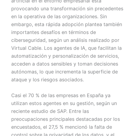
artificial en el entorno empresarial está
t
o
e
p
provocando una transformación sin precedentes
e
k
s
p
r
t
en la operativa de las organizaciones. Sin
)
embargo, esta rápida adopción plantea también
importantes desafíos en términos de
ciberseguridad, según un análisis realizado por
Virtual Cable. Los agentes de IA, que facilitan la
automatización y personalización de servicios,
acceden a datos sensibles y toman decisiones
autónomas, lo que incrementa la superficie de
ataque y los riesgos asociados.
Casi el 70 % de las empresas en España ya
utilizan estos agentes en su gestión, según un
reciente estudio de SAP. Entre las
preocupaciones principales destacadas por los
encuestados, el 27,5 % mencionó la falta de
control sobre la privacidad de los datos, y el