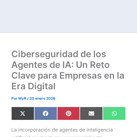
Ciberseguridad de los
Agentes de IA: Un Reto
Clave para Empresas en la
Era Digital
Por
MyR
/
30 enero 2026
Compartir
Compartir
Compartir
Compartir
Comparti
X
F
P
E
W
en
en
en
en
en
(
a
i
m
h
T
c
n
a
a
w
e
t
i
t
La incorporación de agentes de inteligencia
i
b
e
l
s
t
o
r
A