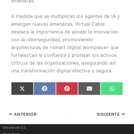
amenazas.
A medida que se multiplican los agentes de IA y
emergen nuevas amenazas, Virtual Cable
destaca la importancia de alinear la innovación
con la ciberseguridad, promoviendo
arquitecturas de «smart digital workplace» que
fortalezcan la confianza y protejan los activos
críticos de las organizaciones, asegurando así
una transformación digital efectiva y segura.
Compartir
Compartir
Compartir
Compartir
Comparti
X
F
P
E
W
en
en
en
en
en
(
a
i
m
h
T
c
n
a
a
w
e
t
i
t
i
b
e
l
s
t
o
r
A
ANTERIOR
SIGUIENTE
t
o
e
p
e
k
s
p
r
t
)
Decoracion 2.0