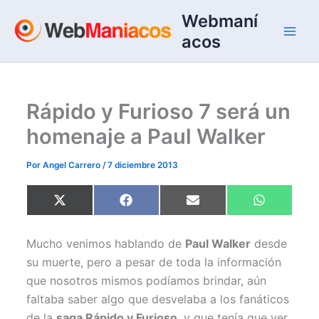
Ir
Webmaní
al
acos
contenido
Rápido y Furioso 7 será un
homenaje a Paul Walker
Por
Angel Carrero
/
7 diciembre 2013
Compartir
Compartir
Compartir
Compartir
X
F
E
W
en
en
en
en
(
a
m
h
T
c
a
a
w
e
i
t
Mucho venimos hablando de
Paul Walker
desde
i
b
l
s
t
o
A
su muerte, pero a pesar de toda la información
t
o
p
e
k
p
que nosotros mismos podíamos brindar, aún
r
)
faltaba saber algo que desvelaba a los fanáticos
de la
saga Rápido y Furioso
, y que tenía que ver