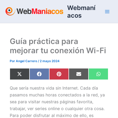
Ir
Webmaní
al
acos
contenido
Guía práctica para
mejorar tu conexión Wi-Fi
Por
Angel Carrero
/
2 mayo 2024
Compartir
Compartir
Compartir
Compartir
Comparti
X
F
P
E
W
en
en
en
en
en
(
a
i
m
h
T
c
n
a
a
w
e
t
i
t
Que sería nuestra vida sin Internet. Cada día
i
b
e
l
s
t
o
r
A
pasamos muchas horas conectados a la red, ya
t
o
e
p
sea para visitar nuestras páginas favorita,
e
k
s
p
r
t
trabajar, ver series online o cualquier otra cosa.
)
Para poder disfrutar al máximo de ello, es